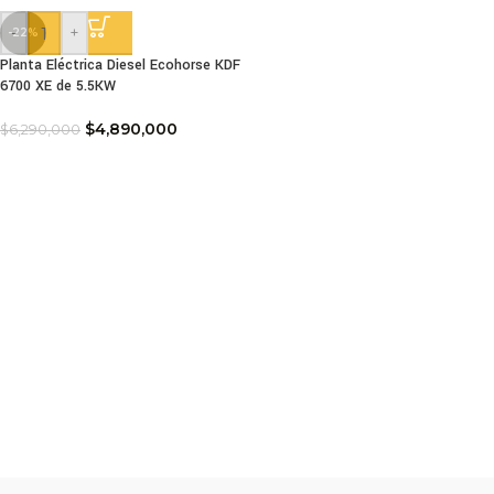
-
+
-22%
Planta Eléctrica Diesel Ecohorse KDF
6700 XE de 5.5KW
$
4,890,000
$
6,290,000