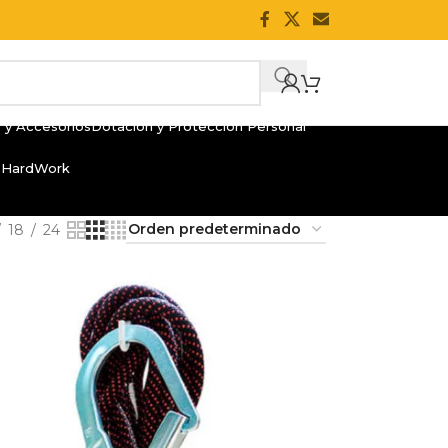
 y Accesorios
Dotación y Protección Personal
 HardWork
18
24