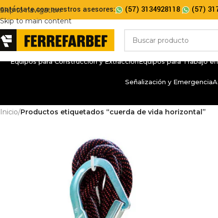
ontáctate con nuestros asesores:
(57) 3134928118
(57) 31
Skip to navigation
Skip to main content
Equipos para Construcción y Extracción
Equipos para Trabajo en
Señalización y Emergencia
A
Inicio
/
Productos etiquetados “cuerda de vida horizontal”