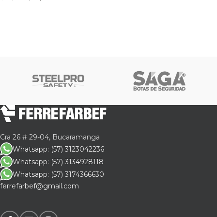
Cra 26 # 29-04, Bucaramanga
Whatsapp: (57) 3123042236
Whatsapp: (57) 3134928118
Whatsapp: (57) 3174366630
ferrefarbef@gmail.com