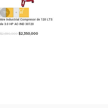
-
+
-13%
Aire Industrial Compresor de 120 LTS
de 3.0 HP AC-IND 30120
$
2,350,000
$
2,690,000