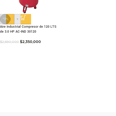
-
+
-13%
Aire Industrial Compresor de 120 LTS
de 3.0 HP AC-IND 30120
$
2,350,000
$
2,690,000