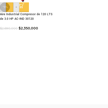
-
+
-13%
Aire Industrial Compresor de 120 LTS
de 3.0 HP AC-IND 30120
$
2,350,000
$
2,690,000