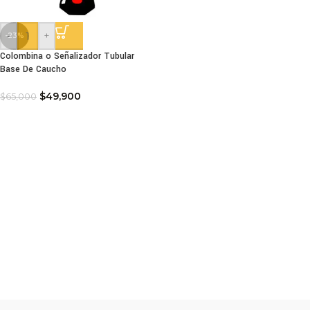
-
+
-23%
Colombina o Señalizador Tubular
Base De Caucho
$
49,900
$
65,000