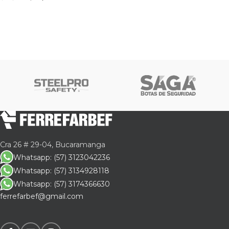
Cra 26 # 29-04, Bucaramanga
Whatsapp: (57) 3123042236
Whatsapp: (57) 3134928118
Whatsapp: (57) 3174366630
ferrefarbef@gmail.com