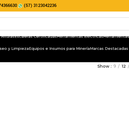
74366630
(57) 3123042236
 Alturas
Escaleras Certificadas
Herramientas Eléctricas
Herramientas
seo y Limpieza
Equipos e Insumos para Minería
Marcas Destacadas
Show
9
12