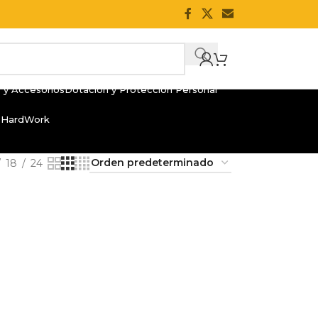
 y Accesorios
Dotación y Protección Personal
 HardWork
18
24