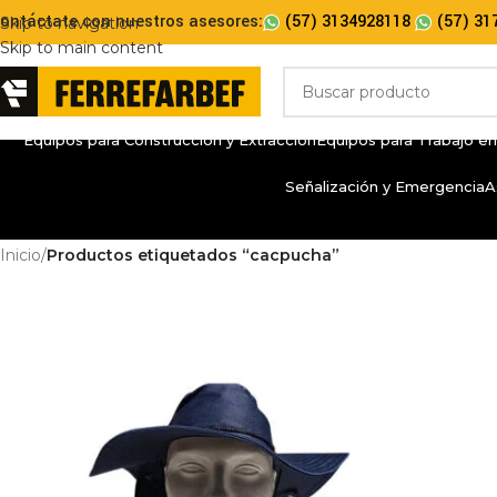
ontáctate con nuestros asesores:
(57) 3134928118
(57) 31
Skip to navigation
Skip to main content
Equipos para Construcción y Extracción
Equipos para Trabajo en
Señalización y Emergencia
A
Inicio
/
Productos etiquetados “cacpucha”