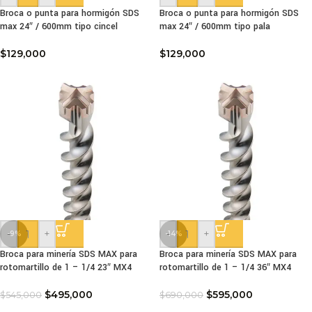
Broca o punta para hormigón SDS
Broca o punta para hormigón SDS
max 24″ / 600mm tipo cincel
max 24″ / 600mm tipo pala
$
129,000
$
129,000
-
+
-
+
-9%
-14%
Broca para minería SDS MAX para
Broca para minería SDS MAX para
rotomartillo de 1 – 1/4 23″ MX4
rotomartillo de 1 – 1/4 36″ MX4
$
495,000
$
595,000
$
545,000
$
690,000