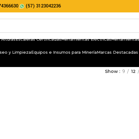
74366630
(57) 3123042236
 Alturas
Escaleras Certificadas
Herramientas Eléctricas
Herramientas
seo y Limpieza
Equipos e Insumos para Minería
Marcas Destacadas
Show
9
12