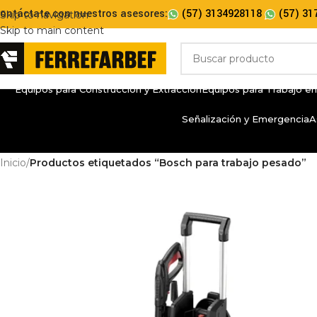
ontáctate con nuestros asesores:
(57) 3134928118
(57) 31
Skip to navigation
Skip to main content
Equipos para Construcción y Extracción
Equipos para Trabajo en
Señalización y Emergencia
A
Inicio
/
Productos etiquetados “Bosch para trabajo pesado”