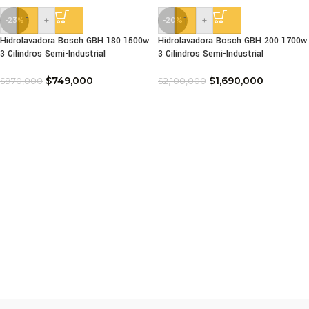
-
+
-
+
-23%
-20%
Hidrolavadora Bosch GBH 180 1500w
Hidrolavadora Bosch GBH 200 1700w
3 Cilindros Semi-Industrial
3 Cilindros Semi-Industrial
$
749,000
$
1,690,000
$
970,000
$
2,100,000