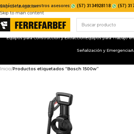
ontáctate con nuestros asesores:
(57) 3134928118
(57) 31
Skip to navigation
Skip to main content
Equipos para Construcción y Extracción
Equipos para Trabajo en
Señalización y Emergencia
A
Inicio
/
Productos etiquetados “Bosch 1500w”