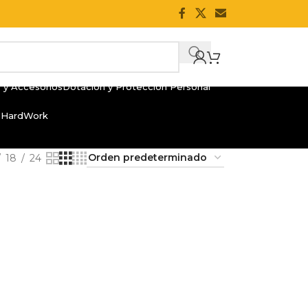
 y Accesorios
Dotación y Protección Personal
 HardWork
18
24