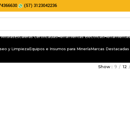
74366630
(57) 3123042236
 Alturas
Escaleras Certificadas
Herramientas Eléctricas
Herramientas
seo y Limpieza
Equipos e Insumos para Minería
Marcas Destacadas
Show
9
12