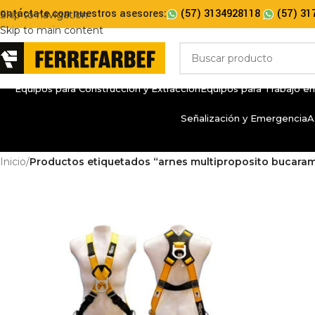
ontáctate con nuestros asesores:
(57) 3134928118
(57) 31
Skip to navigation
Skip to main content
Equipos para Construcción y Extracción
Equipos para Trabajo en
Señalización y Emergencia
A
Inicio
/
Productos etiquetados “arnes multiproposito bucara