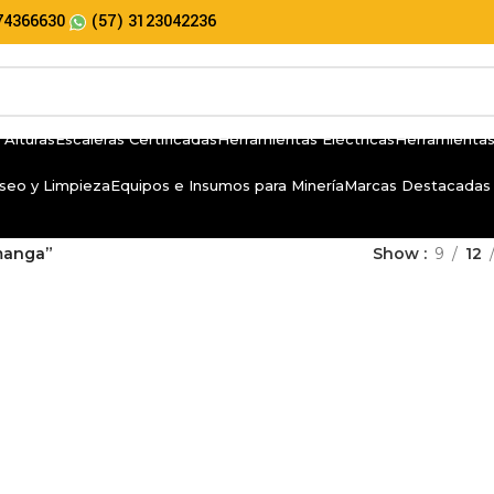
74366630
(57) 3123042236
 Alturas
Escaleras Certificadas
Herramientas Eléctricas
Herramientas
seo y Limpieza
Equipos e Insumos para Minería
Marcas Destacadas
manga”
Show
9
12