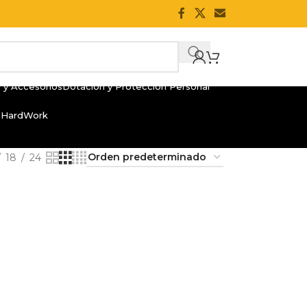
 y Accesorios
Dotación y Protección Personal
 HardWork
18
24