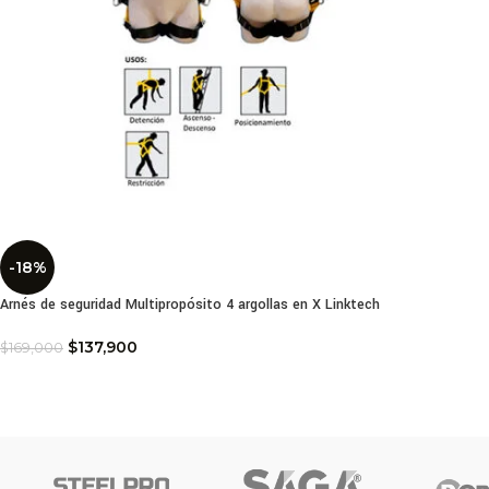
-18%
Arnés de seguridad Multipropósito 4 argollas en X Linktech
$
137,900
$
169,000