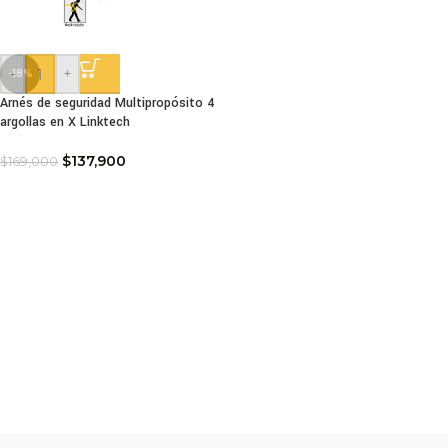
-
+
-18%
Arnés de seguridad Multipropósito 4
argollas en X Linktech
$
137,900
$
169,000