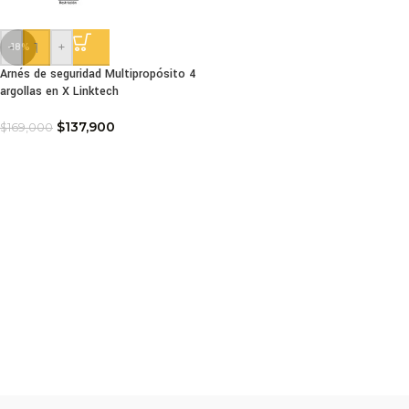
-
+
-18%
Arnés de seguridad Multipropósito 4
argollas en X Linktech
$
137,900
$
169,000