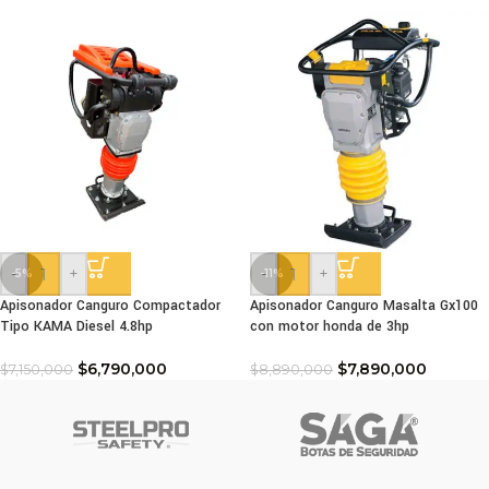
-
+
-
+
-5%
-11%
Apisonador Canguro Compactador
Apisonador Canguro Masalta Gx100
Tipo KAMA Diesel 4.8hp
con motor honda de 3hp
$
6,790,000
$
7,890,000
$
7,150,000
$
8,890,000