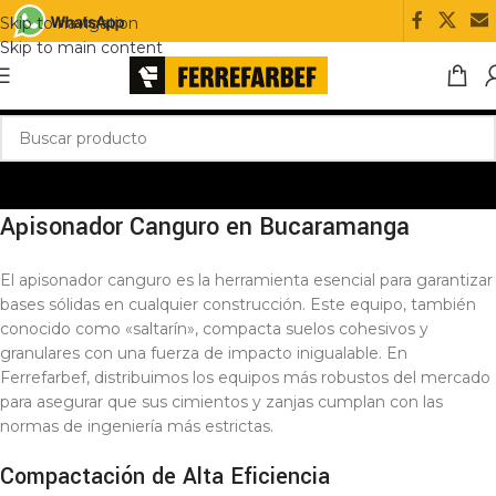
Skip to navigation
Skip to main content
Apisonador Canguro en Bucaramanga
El apisonador canguro es la herramienta esencial para garantizar
bases sólidas en cualquier construcción. Este equipo, también
conocido como «saltarín», compacta suelos cohesivos y
granulares con una fuerza de impacto inigualable. En
Ferrefarbef, distribuimos los equipos más robustos del mercado
para asegurar que sus cimientos y zanjas cumplan con las
normas de ingeniería más estrictas.
Compactación de Alta Eficiencia