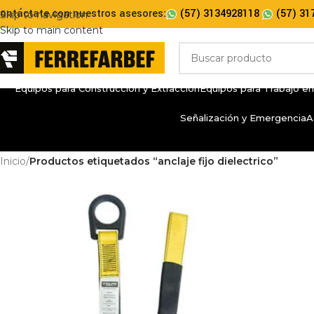
ontáctate con nuestros asesores:
(57) 3134928118
(57) 31
Skip to navigation
Skip to main content
Equipos para Construcción y Extracción
Equipos para Trabajo en
Señalización y Emergencia
A
Inicio
/
Productos etiquetados “anclaje fijo dielectrico”