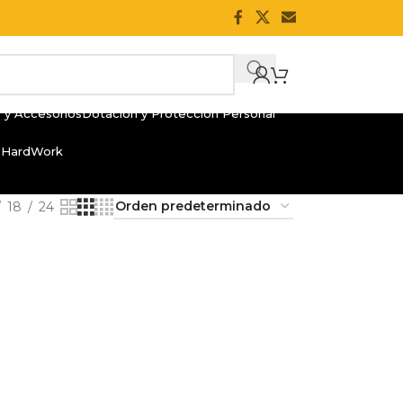
 y Accesorios
Dotación y Protección Personal
 HardWork
18
24