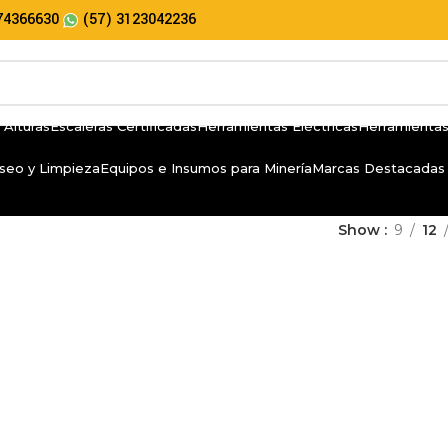
74366630
(57) 3123042236
 Alturas
Escaleras Certificadas
Herramientas Eléctricas
Herramientas
seo y Limpieza
Equipos e Insumos para Minería
Marcas Destacadas
Show
9
12