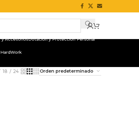
 y Accesorios
Dotación y Protección Personal
 HardWork
18
24