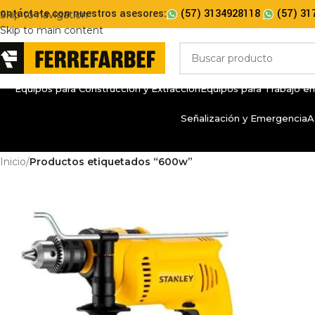
ontáctate con nuestros asesores:
(57) 3134928118
(57) 31
Skip to navigation
Skip to main content
Equipos para Construcción y Extracción
Equipos para Trabajo en
Señalización y Emergencia
A
Inicio
/
Productos etiquetados “600w”