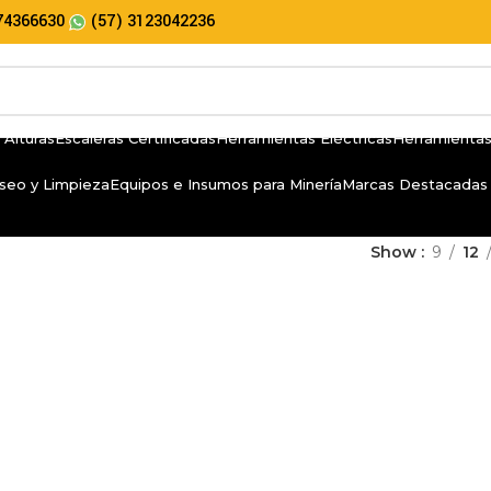
74366630
(57) 3123042236
 Alturas
Escaleras Certificadas
Herramientas Eléctricas
Herramientas
seo y Limpieza
Equipos e Insumos para Minería
Marcas Destacadas
Show
9
12