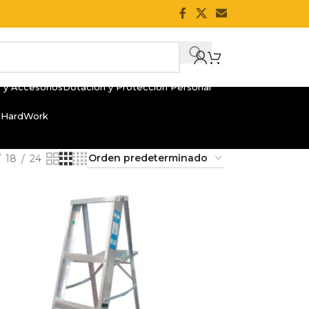
 y Accesorios
Dotación y Protección Personal
 HardWork
18
24