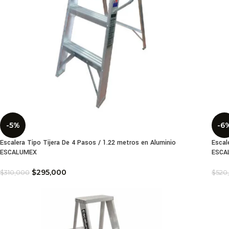
-5%
-6
Escalera Tipo Tijera De 4 Pasos / 1.22 metros en Aluminio
Escal
ESCALUMEX
ESCA
$
295,000
$
310,000
$
520