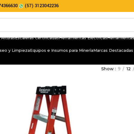
74366630
(57) 3123042236
 Alturas
Escaleras Certificadas
Herramientas Eléctricas
Herramientas
seo y Limpieza
Equipos e Insumos para Minería
Marcas Destacadas
Show
9
12