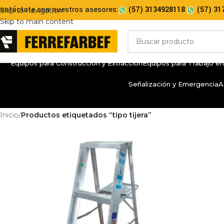
ontáctate con nuestros asesores:
(57) 3134928118
(57) 31
Skip to navigation
Skip to main content
Equipos para Construcción y Extracción
Equipos para Trabajo en
Señalización y Emergencia
A
Inicio
/
Productos etiquetados “tipo tijera”