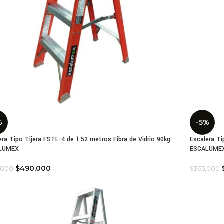
%
-5%
era Tipo Tijera FSTL-4 de 1.52 metros Fibra de Vidrio 90kg
Escalera Ti
LUMEX
ESCALUME
$
490,000
,000
$
365,000