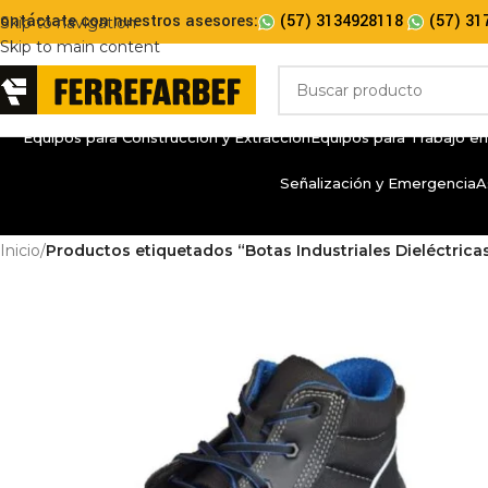
ontáctate con nuestros asesores:
(57) 3134928118
(57) 31
Skip to navigation
Skip to main content
Equipos para Construcción y Extracción
Equipos para Trabajo en
Señalización y Emergencia
A
Inicio
/
Productos etiquetados “Botas Industriales Dieléctrica