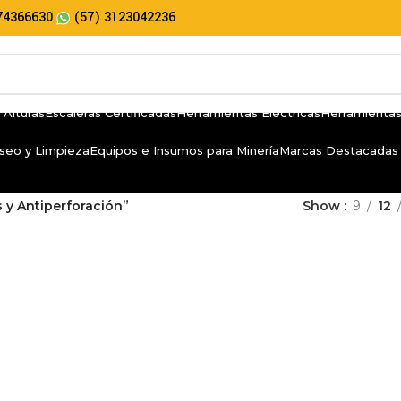
74366630
(57) 3123042236
 Alturas
Escaleras Certificadas
Herramientas Eléctricas
Herramientas
seo y Limpieza
Equipos e Insumos para Minería
Marcas Destacadas
s y Antiperforación”
Show
9
12