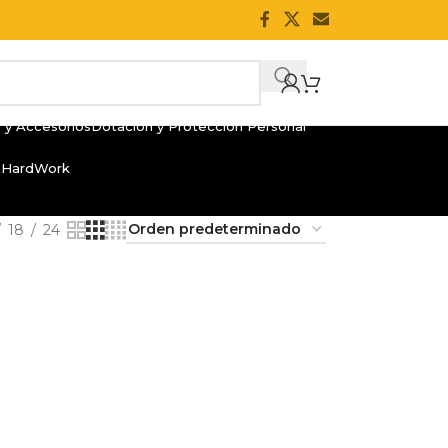
 y Accesorios
Dotación y Protección Personal
 HardWork
18
24